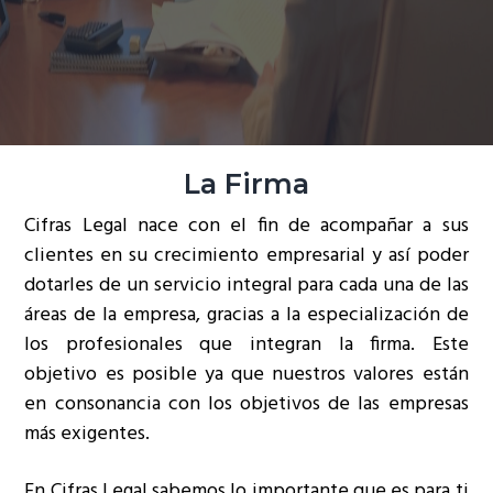
ó
p
n
n
r
a
p
i
r
n
i
c
n
i
La Firma
c
p
Cifras Legal nace con el fin de acompañar a sus
i
a
clientes en su crecimiento empresarial y así poder
p
l
dotarles de un servicio integral para cada una de las
a
áreas de la empresa, gracias a la especialización de
l
los profesionales que integran la firma. Este
objetivo es posible ya que nuestros valores están
en consonancia con los objetivos de las empresas
más exigentes.
En Cifras Legal sabemos lo importante que es para ti