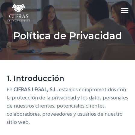
S
S
S
Menu
a
a
a
l
l
l
Despacho de Abogados | CIFRAS LEGAL
t
t
t
Política de Privacidad
a
a
a
r
r
r
a
a
a
l
l
l
a
c
p
n
o
i
1. Introducción
a
n
e
En
CIFRAS LEGAL, S.L.
estamos comprometidos con
v
t
d
la protección de la privacidad y los datos personales
e
e
e
de nuestros clientes, potenciales clientes,
g
n
p
colaboradores, proveedores y usuarios de nuestro
a
i
á
sitio web.
c
d
g
i
o
i