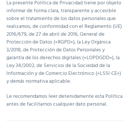
La presente Política de Privacidad tiene por objeto
ó
p
n
informar de forma clara, transparente y accesible
n
r
a
sobre el tratamiento de los datos personales que
p
i
realizamos, de conformidad con el Reglamento (UE)
r
n
2016/679, de 27 de abril de 2016, General de
i
c
Protección de Datos («RGPD»), la Ley Orgánica
n
i
3/2018, de Protección de Datos Personales y
c
p
garantía de los derechos digitales («LOPDGDD»), la
i
a
Ley 34/2002, de Servicios de la Sociedad de la
p
l
Información y de Comercio Electrónico («LSSI-CE»)
a
y demás normativa aplicable.
l
Le recomendamos leer detenidamente esta Política
antes de facilitarnos cualquier dato personal.