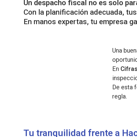
Un despacho fiscal no es solo par
c
d
g
Con la planificación adecuada, tu
i
o
i
En manos expertas, tu empresa gana
ó
p
n
n
r
a
p
i
r
n
Una bue
i
c
oportuni
n
i
En
Cifra
c
p
inspecci
i
a
De esta f
p
l
regla.
a
l
Tu tranquilidad frente a Ha