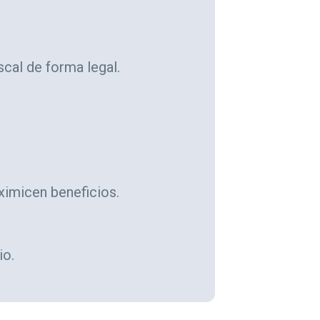
scal de forma legal.
ximicen beneficios.
io.