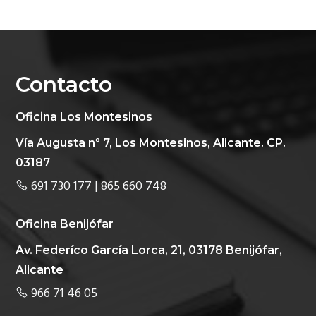
ó
p
n
n
r
a
p
i
r
n
Contacto
i
c
n
i
Oficina Los Montesinos
c
p
Vía Augusta nº 7, Los Montesinos, Alicante. CP.
i
a
03187
p
l
691 730 177 | 865 660 748
a
l
Oficina Benijófar
Av. Federíco García Lorca, 21, 03178 Benijófar,
Alicante
966 71 46 05