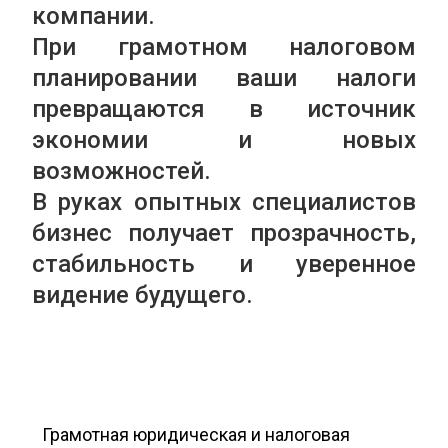
компании.
ó
p
e
n
При грамотном налоговом
n
r
r
a
p
i
a
планировании ваши налоги
r
n
l
превращаются в источник
i
c
p
экономии и новых
n
i
r
возможностей.
c
p
i
В руках опытных специалистов
i
a
n
бизнес получает прозрачность,
p
l
c
стабильность и уверенное
a
i
l
p
видение будущего.
a
l
Грамотная юридическая и налоговая