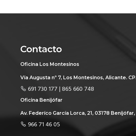
c
d
a
g
i
o
t
i
ó
p
e
n
n
r
r
a
p
i
a
Contacto
r
n
l
i
c
p
Oficina Los Montesinos
n
i
r
c
p
i
Vía Augusta nº 7, Los Montesinos, Alicante. CP
i
a
n
691 730 177 | 865 660 748
p
l
c
Oficina Benijófar
a
i
l
p
Av. Federíco García Lorca, 21, 03178 Benijófar,
a
966 71 46 05
l